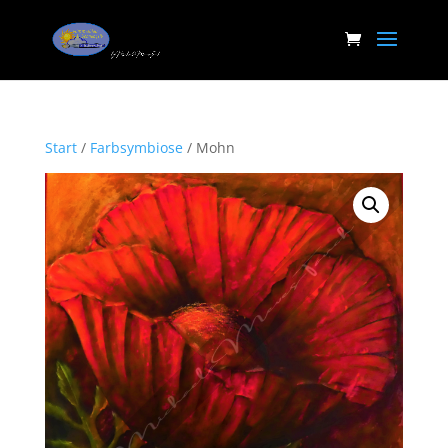
Start
/
Farbsymbiose
/ Mohn