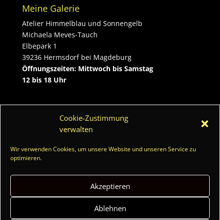
Meine Galerie
Atelier Himmelblau und Sonnengelb
Michaela Meves-Tauch
Elbepark 1
39236 Hermsdorf bei Magdeburg
Öffnungszeiten: Mittwoch bis Samstag
12 bis 18 Uhr
Kontakt
Cookie-Zustimmung
Tel.:
0172/5424181
verwalten
Email:
michaela.meves-tauch@freenet.de
Wir verwenden Cookies, um unsere Website und unseren Service zu
optimieren.
Akzeptieren
Impressum
Datenschutzerklärung
Ablehnen
Allgemeine Geschäftsbedingungen
Widerruf