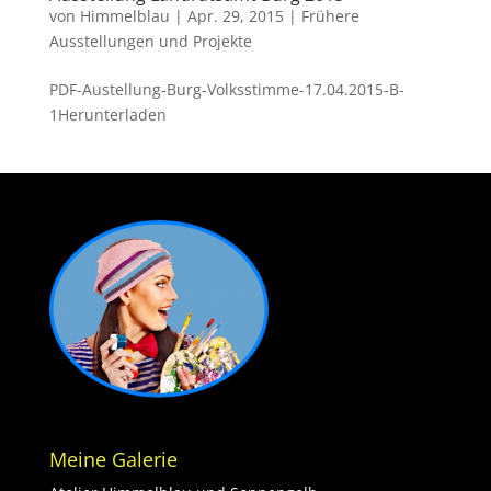
von
Himmelblau
|
Apr. 29, 2015
|
Frühere
Ausstellungen und Projekte
PDF-Austellung-Burg-Volksstimme-17.04.2015-B-
1Herunterladen
Meine Galerie