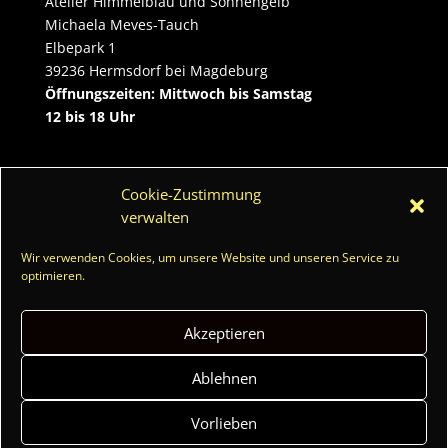
Atelier Himmelblau und Sonnengelb
Michaela Meves-Tauch
Elbepark 1
39236 Hermsdorf bei Magdeburg
Öffnungszeiten: Mittwoch bis Samstag
12 bis 18 Uhr
Kontakt
Cookie-Zustimmung
Tel.:
0172/5424181
verwalten
Email:
michaela.meves-tauch@freenet.de
Wir verwenden Cookies, um unsere Website und unseren Service zu
optimieren.
Akzeptieren
Impressum
Datenschutzerklärung
Ablehnen
Allgemeine Geschäftsbedingungen
Widerruf
Vorlieben